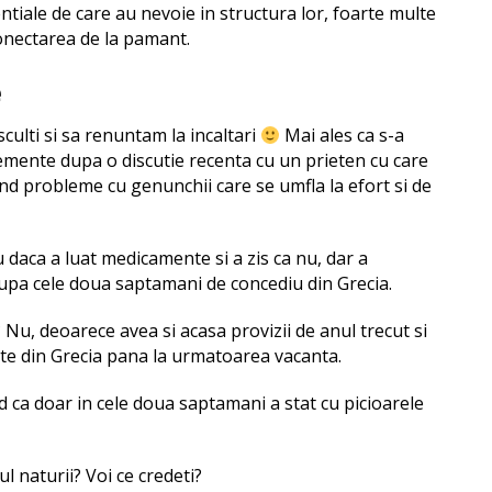
iale de care au nevoie in structura lor, foarte multe
econectarea de la pamant.
e
culti si sa renuntam la incaltari
Mai ales ca s-a
lemente dupa o discutie recenta cu un prieten cu care
and probleme cu genunchii care se umfla la efort si de
u daca a luat medicamente si a zis ca nu, dar a
dupa cele doua saptamani de concediu din Grecia.
e? Nu, deoarece avea si acasa provizii de anul trecut si
te din Grecia pana la urmatoarea vacanta.
ed ca doar in cele doua saptamani a stat cu picioarele
ul naturii? Voi ce credeti?