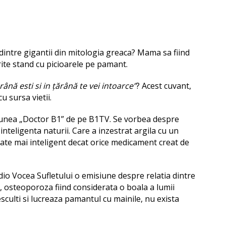
dintre gigantii din mitologia greaca? Mama sa fiind
ite stand cu picioarele pe pamant.
rână esti si in ţărână te vei intoarce”
? Acest cuvant,
u sursa vietii.
siunea „Doctor B1” de pe B1TV. Se vorbea despre
 inteligenta naturii. Care a inzestrat argila cu un
te mai inteligent decat orice medicament creat de
dio Vocea Sufletului o emisiune despre relatia dintre
, osteoporoza fiind considerata o boala a lumii
desculti si lucreaza pamantul cu mainile, nu exista