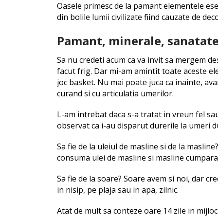
Oasele primesc de la pamant elementele esent
din bolile lumii civilizate fiind cauzate de d
Pamant, minerale, sanatat
Sa nu credeti acum ca va invit sa mergem des
facut frig. Dar mi-am amintit toate aceste e
joc basket. Nu mai poate juca ca inainte, av
curand si cu articulatia umerilor.
L-am intrebat daca s-a tratat in vreun fel sa
observat ca i-au disparut durerile la umeri 
Sa fie de la uleiul de masline si de la maslin
consuma ulei de masline si masline cumpara
Sa fie de la soare? Soare avem si noi, dar cr
in nisip, pe plaja sau in apa, zilnic.
Atat de mult sa conteze oare 14 zile in mijloc