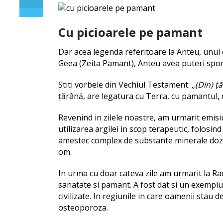
Cu picioarele pe pamant
Dar acea legenda referitoare la Anteu, unul 
Geea (Zeita Pamant), Anteu avea puteri spor
Stiti vorbele din Vechiul Testament:
„(Din) ţă
ţărână, are legatura cu Terra, cu pamantul, c
Revenind in zilele noastre, am urmarit emi
utilizarea argilei in scop terapeutic, folosind
amestec complex de substante minerale doza
om.
In urma cu doar cateva zile am urmarit la Ra
sanatate si pamant. A fost dat si un exemplu
civilizate. In regiunile in care oamenii stau 
osteoporoza.