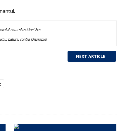
mantul.
azul si natural ca Aloe Vera.
mediul natural contra ignorantei
NEXT ARTICLE
t