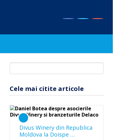
Cele mai citite articole
Divus Winery din Republica
Moldova la Doispe …