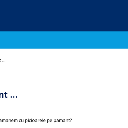
t …
nt …
 ramanem cu picioarele pe pamant?