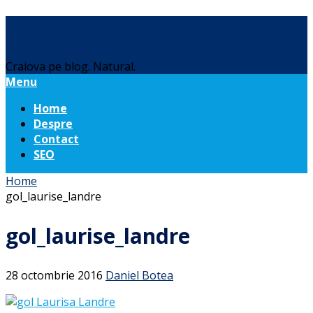
Daniel Botea
Craiova pe blog. Natural.
Menu
Home
Despre
Contact
SEO
Home
gol_laurise_landre
gol_laurise_landre
28 octombrie 2016
Daniel Botea