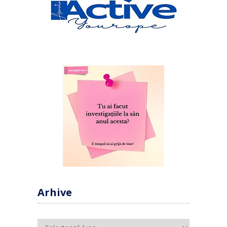
Arhive
Arhive