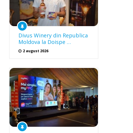
Divus Winery din Republica
Moldova la Doispe …
2 august 2026