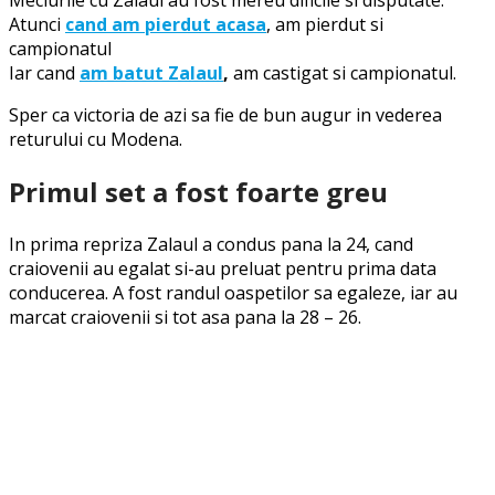
Meciurile cu Zalaul au fost mereu dificile si disputate.
Atunci
cand am pierdut acasa
, am pierdut si
campionatul
Iar cand
am batut Zalaul
,
am castigat si campionatul.
Sper ca victoria de azi sa fie de bun augur in vederea
returului cu Modena.
Primul set a fost foarte greu
In prima repriza Zalaul a condus pana la 24, cand
craiovenii au egalat si-au preluat pentru prima data
conducerea. A fost randul oaspetilor sa egaleze, iar au
marcat craiovenii si tot asa pana la 28 – 26.