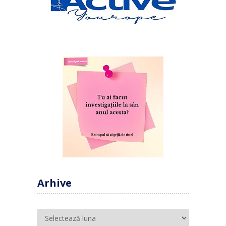
Arhive
Arhive