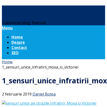
Daniel Botea
Craiova pe blog. Natural.
Menu
Home
Despre
Contact
SEO
Home
1_sensuri_unice_infratirii_moxa_si_victoriei
1_sensuri_unice_infratirii_mox
2 februarie 2019
Daniel Botea