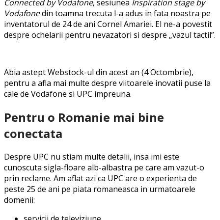
Connected by Vodafone
, sesiunea
Inspiration stage by
Vodafone
din toamna trecuta l-a adus in fata noastra pe
inventatorul de 24 de ani Cornel Amariei. El ne-a povestit
despre ochelarii pentru nevazatori si despre „vazul tactil”.
Abia astept Webstock-ul din acest an (4 Octombrie),
pentru a afla mai multe despre viitoarele inovatii puse la
cale de Vodafone si UPC impreuna.
Pentru o Romanie mai bine
conectata
Despre UPC nu stiam multe detalii, insa imi este
cunoscuta sigla-floare alb-albastra pe care am vazut-o
prin reclame. Am aflat azi ca UPC are o experienta de
peste 25 de ani pe piata romaneasca in urmatoarele
domenii:
servicii de televiziune,