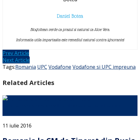
Daniel Botea
Blogoltean verde ca prazul si natural ca Aloe Vera.
Informatia utila impartasita este remediul natural contra ignorantei
Prev Article
Next Article
Tags:
Romania
UPC
Vodafone
Vodafone si UPC impreuna
Related Articles
Cand am scris despre viitorul de aur al handbalului
romanesc …
11 iulie 2016