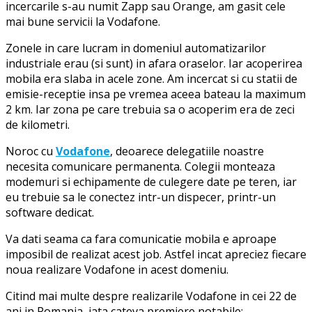
incercarile s-au numit Zapp sau Orange, am gasit cele
mai bune servicii la Vodafone.
Zonele in care lucram in domeniul automatizarilor
industriale erau (si sunt) in afara oraselor. Iar acoperirea
mobila era slaba in acele zone. Am incercat si cu statii de
emisie-receptie insa pe vremea aceea bateau la maximum
2 km. Iar zona pe care trebuia sa o acoperim era de zeci
de kilometri.
Noroc cu
Vodafone
, deoarece delegatiile noastre
necesita comunicare permanenta. Colegii monteaza
modemuri si echipamente de culegere date pe teren, iar
eu trebuie sa le conectez intr-un dispecer, printr-un
software dedicat.
Va dati seama ca fara comunicatie mobila e aproape
imposibil de realizat acest job. Astfel incat apreciez fiecare
noua realizare Vodafone in acest domeniu.
Citind mai multe despre realizarile Vodafone in cei 22 de
ani in Romania, iata cateva premiere notabile: