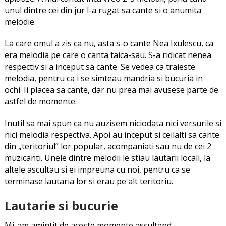
unul dintre cei din jur l-a rugat sa cante si o anumita
melodie.
La care omul a zis ca nu, asta s-o cante Nea Ixulescu, ca
era melodia pe care o canta taica-sau. S-a ridicat nenea
respectiv si a inceput sa cante. Se vedea ca traieste
melodia, pentru ca i se simteau mandria si bucuria in
ochi. Ii placea sa cante, dar nu prea mai avusese parte de
astfel de momente.
Inutil sa mai spun ca nu auzisem niciodata nici versurile si
nici melodia respectiva. Apoi au inceput si ceilalti sa cante
din „teritoriul” lor popular, acompaniati sau nu de cei 2
muzicanti. Unele dintre melodii le stiau lautarii locali, la
altele ascultau si ei impreuna cu noi, pentru ca se
terminase lautaria lor si erau pe alt teritoriu.
Lautarie si bucurie
Mi-am amintit de aceste momente ascultand