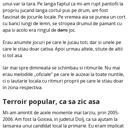
unui var la tara. Pe langa faptul ca mi-am rupt pantofii la
propriu jucand langa cortul pus pe drum, am fost
fascinat de jocurile locale. Pe vremea aia se punea un cort
cu banci lungi de lemn, se stropea drumul de pamant cu
apa si acolo era ringul de
dans
joc.
Erau anumite jocuri pe care le jucau toti, dar si unele pe
care le stiau doar cativa. Apoi urmau altele, stiute de altii
si tot asa.
Iar mai spre dimineata se schimbau si ritmurile. Nu mai
erau melodiile „oficiale” pe care le auzeai la toate nuntile,
ci o lautarie locala cu ritmuri proprii pe care le stiau doar
in zona respectiva.
Terroir popular, ca sa zic asa
Mi-am amintit de acele momente mai tarziu, prin 2005-
2006. Am fost la Goicea, in judetul Dolj, ca sa ajutam la
lansarea unui candidat local la primarie. Eu eram implicat