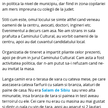
in politica la nivel de municipiu, dar fiind in zona copilariei
am mers impreuna cu colegii de la judet.
Stiti cum este, omul locului se simte altfel cand veneau
oamenii de la centru, avocati, doctori, ingineri etc.
Evenimentul a decurs cam asa. Ne-am strans in sala
prafuita a Caminului Cultural, au vorbit oamenii de la
centru, apoi au dat cuvantul candidatului local.
Organizatia de tineret a impartit pliante celor prezenti,
apoi pe drum in jurul Caminului Cultural. Cam asta a fost
activitatea politica, dar n-am putut sa-i refuzam cand ne-
au invitat la masa.
Langa camin era o terasa de vara cu cateva mese, pe care
asezasera cateva farfurii cu salam si branza, alaturi de
paine de casa. Nu era
Salam de Sibiu
sau vreo alta
minunatie, insa branza de tara si painea in test aveau
terroirul cu ele. Cei care nu erau cu masina au mai gustat
si dintr-o oala cu vin de tara, apoi au aparut si 2 lautari.