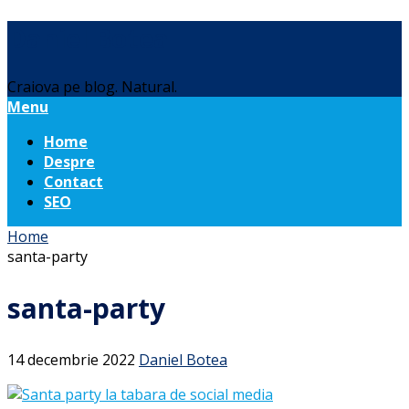
Daniel Botea
Craiova pe blog. Natural.
Menu
Home
Despre
Contact
SEO
Home
santa-party
santa-party
14 decembrie 2022
Daniel Botea