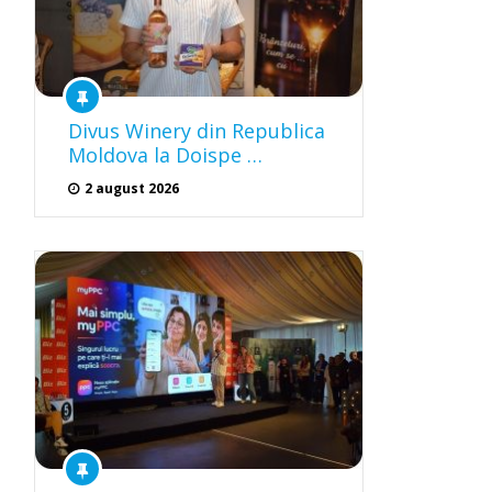
Divus Winery din Republica
Moldova la Doispe …
2 august 2026