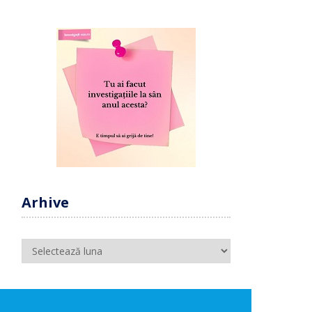
Arhive
Arhive