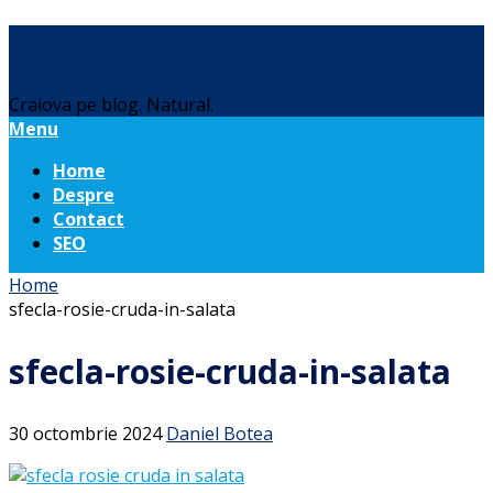
Daniel Botea
Craiova pe blog. Natural.
Menu
Home
Despre
Contact
SEO
Home
sfecla-rosie-cruda-in-salata
sfecla-rosie-cruda-in-salata
30 octombrie 2024
Daniel Botea