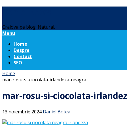
Daniel Botea
Craiova pe blog. Natural.
Menu
Home
Despre
Contact
SEO
Home
mar-rosu-si-ciocolata-irlandeza-neagra
mar-rosu-si-ciocolata-irlande
13 noiembrie 2024
Daniel Botea