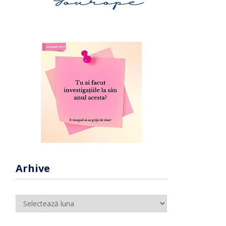
Arhive
Arhive