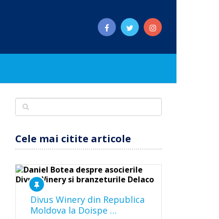
Cele mai citite articole
Divus Winery din Republica
Moldova la Doispe …