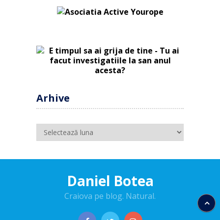
Arhive
Arhive
Daniel Botea
Craiova pe blog. Natural.