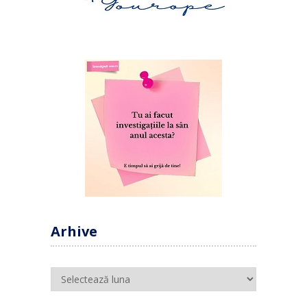
Arhive
Arhive