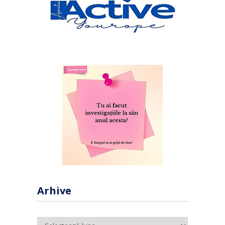
Arhive
Arhive