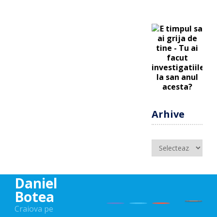
Arhive
Arhive
Daniel
Botea
Craiova pe