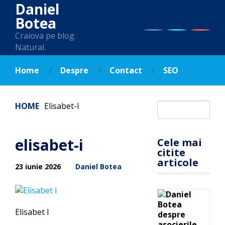
Daniel
Botea
Craiova pe blog.
Natural.
Home
Despre
Contact
SEO
HOME
Elisabet-I
elisabet-i
Cele mai
citite
articole
23 iunie 2026
Daniel Botea
Elisabet I