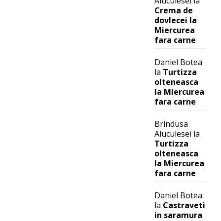
Aluculesei
la
Crema de
dovlecei la
Miercurea
fara carne
Daniel Botea
la
Turtizza
olteneasca
la Miercurea
fara carne
Brindusa
Aluculesei
la
Turtizza
olteneasca
la Miercurea
fara carne
Daniel Botea
la
Castraveti
in saramura