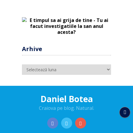
Arhive
Arhive
Daniel Botea
Craiova pe blog. Natural.