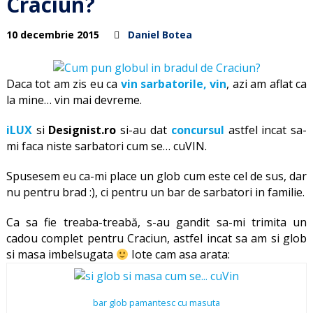
Craciun?
10 decembrie 2015
Daniel Botea
Daca tot am zis eu ca
vin sarbatorile, vin
, azi am aflat ca
la mine… vin mai devreme.
iLUX
si
Designist.ro
si-au dat
concursul
astfel incat sa-
mi faca niste sarbatori cum se… cuVIN.
Spusesem eu ca-mi place un glob cum este cel de sus, dar
nu pentru brad :), ci pentru un bar de sarbatori in familie.
Ca sa fie treaba-treabă, s-au gandit sa-mi trimita un
cadou complet pentru Craciun, astfel incat sa am si glob
si masa imbelsugata
Iote cam asa arata:
bar glob pamantesc cu masuta