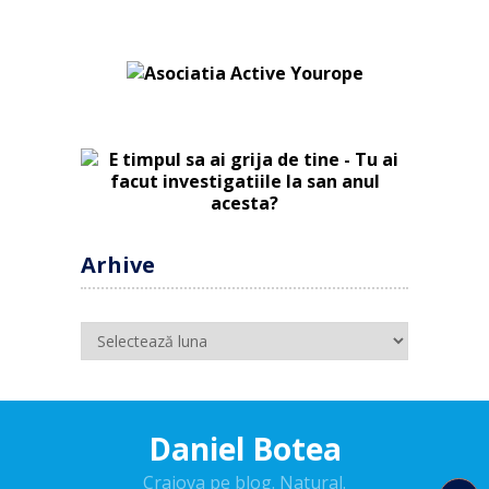
Arhive
Arhive
Daniel Botea
Craiova pe blog. Natural.