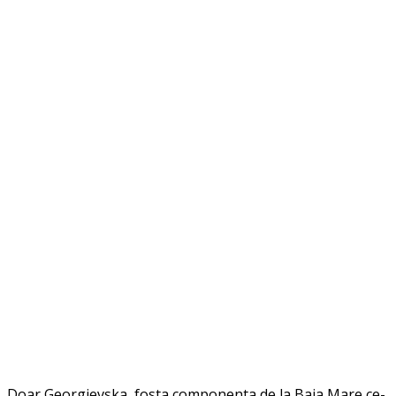
Doar Georgievska, fosta componenta de la Baia Mare ce-