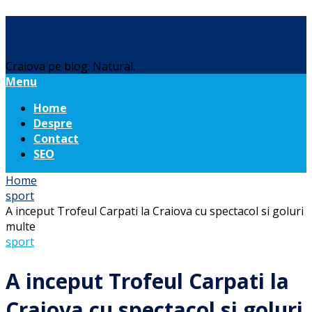
Daniel Botea
Craiova pe blog. Natural.
Menu
Home
Despre
Contact
SEO
Home
sport
A inceput Trofeul Carpati la Craiova cu spectacol si goluri
multe
sport
A inceput Trofeul Carpati la
Craiova cu spectacol si goluri