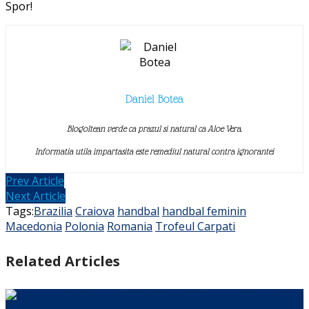
Spor!
Daniel Botea
Blogoltean verde ca prazul si natural ca Aloe Vera.
Informatia utila impartasita este remediul natural contra ignorantei
Prev Article
Next Article
Tags:
Brazilia
Craiova
handbal
handbal feminin
Macedonia
Polonia
Romania
Trofeul Carpati
Related Articles