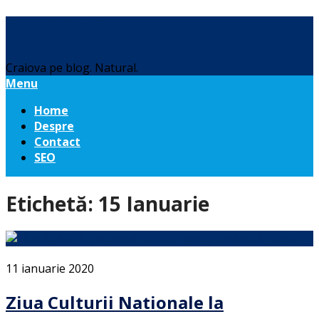
Daniel Botea
Craiova pe blog. Natural.
Menu
Home
Despre
Contact
SEO
Etichetă:
15 Ianuarie
11 ianuarie 2020
Ziua Culturii Nationale la