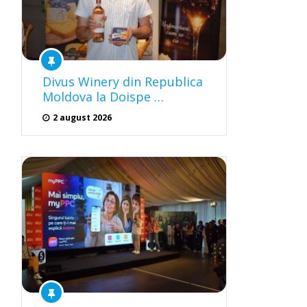
Divus Winery din Republica
Moldova la Doispe …
2 august 2026