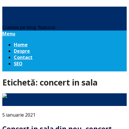
Daniel Botea
Craiova pe blog. Natural.
Menu
Home
Despre
Contact
SEO
Etichetă:
concert in sala
5 ianuarie 2021
Concert in sala din nou, concert