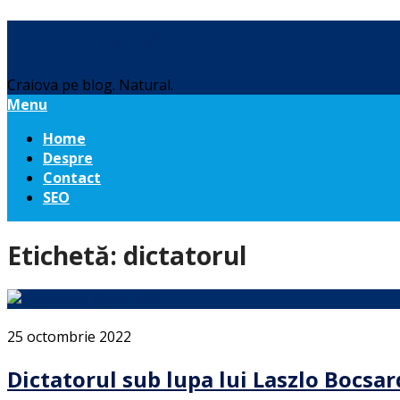
Daniel Botea
Craiova pe blog. Natural.
Menu
Home
Despre
Contact
SEO
Etichetă:
dictatorul
25 octombrie 2022
Dictatorul sub lupa lui Laszlo Bocsard