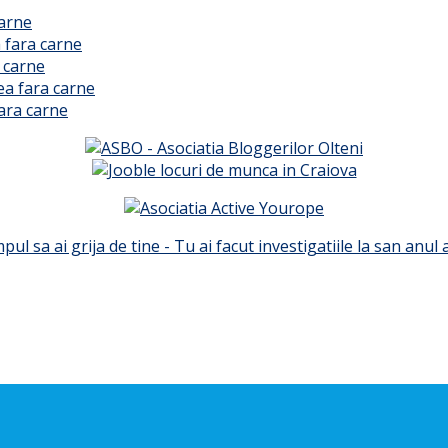
carne
 fara carne
 carne
ea fara carne
ara carne