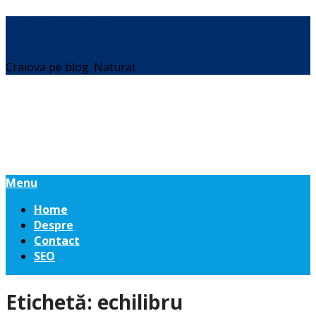
Daniel Botea
Craiova pe blog. Natural.
Menu
Home
Despre
Contact
SEO
Etichetă:
echilibru