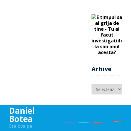
Arhive
Arhive
Daniel
Botea
Craiova pe