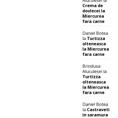
Aluculesei
la
Crema de
dovlecei la
Miercurea
fara carne
Daniel Botea
la
Turtizza
olteneasca
la Miercurea
fara carne
Brindusa
Aluculesei
la
Turtizza
olteneasca
la Miercurea
fara carne
Daniel Botea
la
Castraveti
in saramura