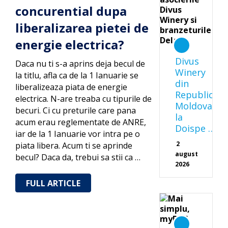
concurential dupa
liberalizarea pietei de
energie electrica?
Divus
Daca nu ti s-a aprins deja becul de
Winery
la titlu, afla ca de la 1 Ianuarie se
din
liberalizeaza piata de energie
Republica
electrica. N-are treaba cu tipurile de
Moldova
becuri. Ci cu preturile care pana
la
acum erau reglementate de ANRE,
Doispe …
iar de la 1 Ianuarie vor intra pe o
2
piata libera. Acum ti se aprinde
august
becul? Daca da, trebui sa stii ca …
2026
FULL ARTICLE