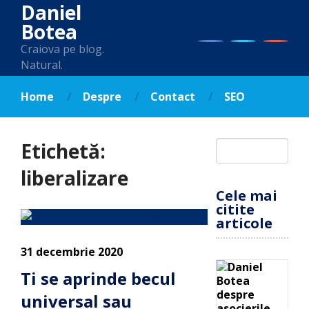
Daniel
Botea
Craiova pe blog.
Natural.
Home
Despre
Contact
SEO
Etichetă:
liberalizare
Cele mai
citite
articole
31 decembrie 2020
Ti se aprinde becul
universal sau