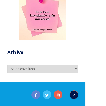
Arhive
Arhive