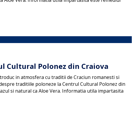
a Aloe Vera. Informatia utila impartasita este remediul
ul Cultural Polonez din Craiova
troduc in atmosfera cu traditii de Craciun romanesti si
espre traditiile poloneze la Centrul Cultural Polonez din
zul si natural ca Aloe Vera. Informatia utila impartasita