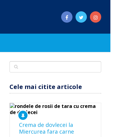
Cele mai citite articole
Crema de dovlecei la
Miercurea fara carne