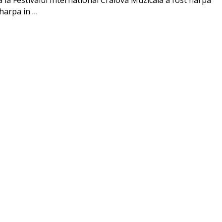
a la Festivalul International Craiova Muzicala a fost harpa
i harpa in …