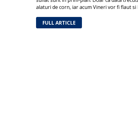
suflat sunt in prim-plan. Doar ca data trecut
alaturi de corn, iar acum Vineri vor fi flaut s
FULL ARTICLE