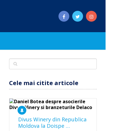
Cele mai citite articole
Divus Winery din Republica
Moldova la Doispe …