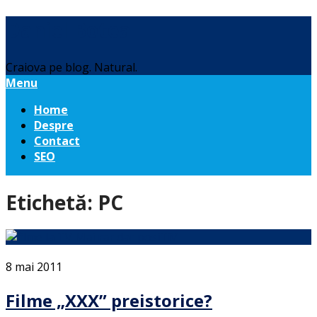
Daniel Botea
Craiova pe blog. Natural.
Menu
Home
Despre
Contact
SEO
Etichetă:
PC
8 mai 2011
Filme „XXX” preistorice?