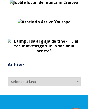
Arhive
Arhive