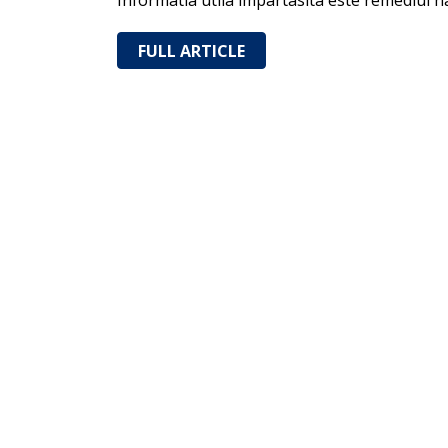
Informatia utila impartasita este remediul n
FULL ARTICLE