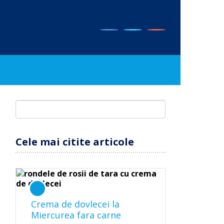
Cele mai citite articole
Crema de dovlecei la
Miercurea fara carne