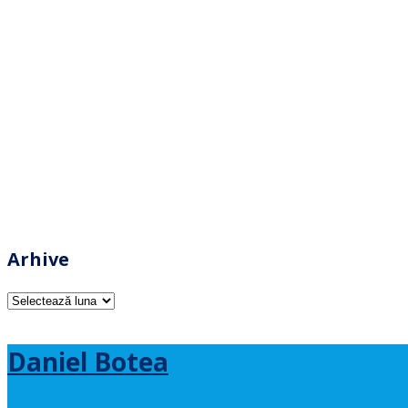
Arhive
Arhive
Daniel Botea