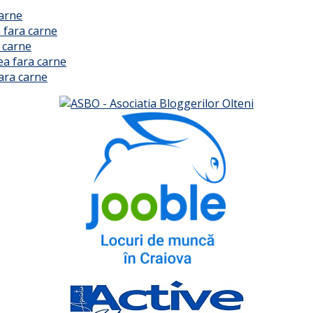
carne
 fara carne
 carne
ea fara carne
ara carne