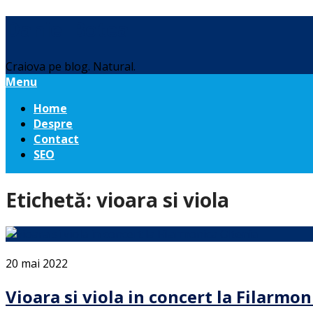
Daniel Botea
Craiova pe blog. Natural.
Menu
Home
Despre
Contact
SEO
Etichetă:
vioara si viola
20 mai 2022
Vioara si viola in concert la Filarmon