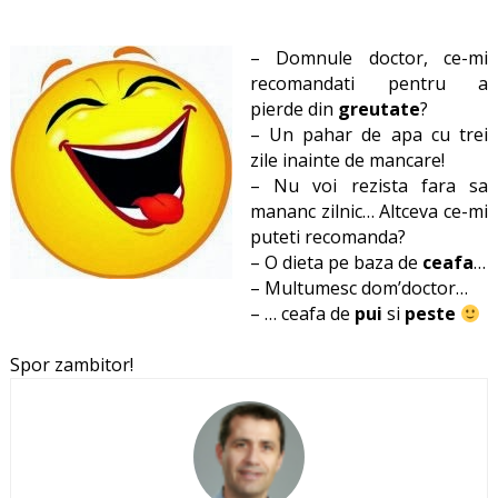
– Domnule doctor, ce-mi
recomandati pentru a
pierde din
greutate
?
– Un pahar de apa cu trei
zile inainte de mancare!
– Nu voi rezista fara sa
mananc zilnic… Altceva ce-mi
puteti recomanda?
– O dieta pe baza de
ceafa
…
– Multumesc dom’doctor…
– … ceafa de
pui
si
peste
Spor zambitor!