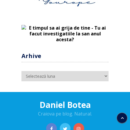
Arhive
Arhive
Daniel Botea
Craiova pe blog. Natural.