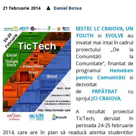
21 februarie 2014
Daniel Botea
EESTEC LC CRAIOVA
,
UN
YOUTH
si
EVOLVE
au
invatat mai intai în cadrul
proiectului „De la
Comunităti la
Comunitate”, finantat de
programul
Heineken
pentru Comunităti
si
dezvoltat
de
PRPĂTRAT
cu
sprijul
JCI CRAIOVA
.
A rezultat proiectul
TicTech, derulat în
perioada 24-25 februarie
2014, care are în plan să readucă atentia studentilor