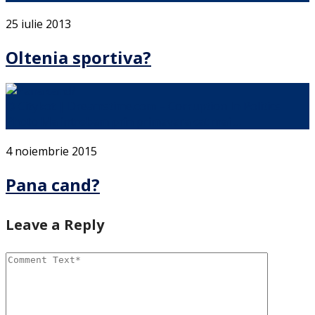
25 iulie 2013
Oltenia sportiva?
© Citykot | Dreamstime.com – Corruption In Politics
Photo Ma intrebam prin primavara cat mai …
4 noiembrie 2015
Pana cand?
Leave a Reply