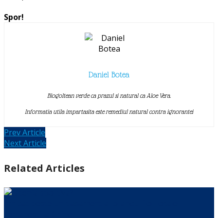
Spor!
Daniel Botea
Blogoltean verde ca prazul si natural ca Aloe Vera.
Informatia utila impartasita este remediul natural contra ignorantei
Prev Article
Next Article
Related Articles
Am dat peste un clasament al brandurilor locale
romanesti la Chinezu. …