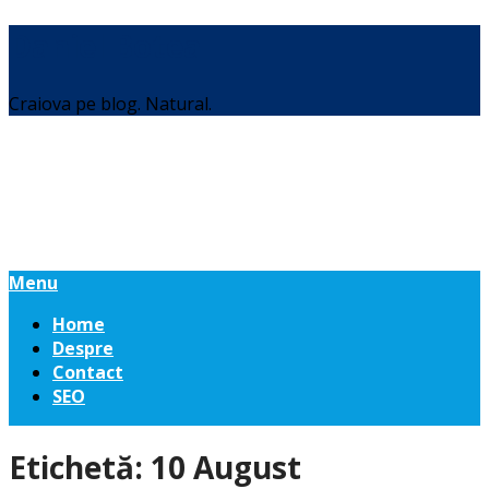
Daniel Botea
Craiova pe blog. Natural.
Menu
Home
Despre
Contact
SEO
Etichetă:
10 August