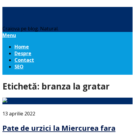
Daniel Botea
Craiova pe blog. Natural.
Menu
Home
Despre
Contact
SEO
Etichetă:
branza la gratar
13 aprilie 2022
Pate de urzici la Miercurea fara