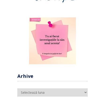
Arhive
Arhive