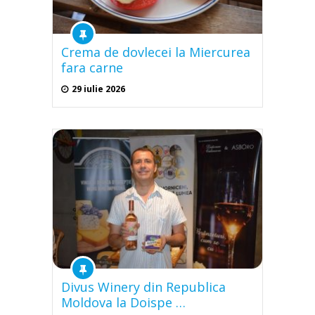
Crema de dovlecei la Miercurea
fara carne
29 iulie 2026
Divus Winery din Republica
Moldova la Doispe …