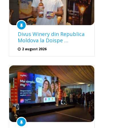
Divus Winery din Republica
Moldova la Doispe …
2 august 2026