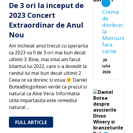
De 3 ori la inceput de
Crema
2023 Concert
de
Extraordinar de Anul
dovlecei
la
Nou
Miercurea
fara
Am incheiat anul trecut cu speranta
carne
ca 2023 va fi de 3 ori mai bun decat
ultimii 3. Bine, mai intai am facut
29
bilantul lui 2022, care s-a dovedit la
iulie
2026
randul lui mai bun decat ultimii 2.
Ceea ce va doresc si voua
Daniel
BoteaBlogoltean verde ca prazul si
natural ca Aloe Vera. Informatia
utila impartasita este remediul
natural …
FULL ARTICLE