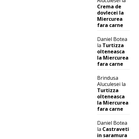
Aluculesei
la
Crema de
dovlecei la
Miercurea
fara carne
Daniel Botea
la
Turtizza
olteneasca
la Miercurea
fara carne
Brindusa
Aluculesei
la
Turtizza
olteneasca
la Miercurea
fara carne
Daniel Botea
la
Castraveti
in saramura