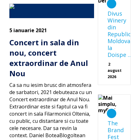
Divus
Winery
din
5 ianuarie 2021
Republica
Concert in sala din
Moldova
la
nou, concert
Doispe …
extraordinar de Anul
2
august
Nou
2026
Ca sa nu iesim brusc din atmosfera
de sarbatori, 2021 debuteaza cu un
Concert extraordinar de Anul Nou.
Extraordinar este si faptul ca va fi
concert in sala Filarmonicii Oltenia,
cu public, cu distantare si cu toate
The
cele necesare. Dar sa revin la
Brand
context. Daniel BoteaBlogoltean
Fest