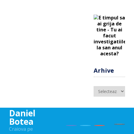
Arhive
Arhive
Daniel
Botea
Craiova pe