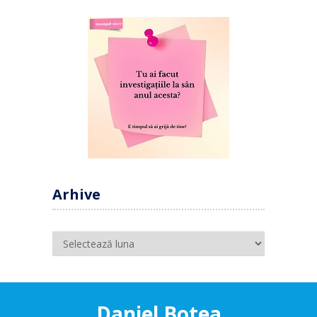
Arhive
Arhive
Daniel Botea