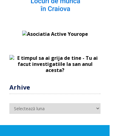
Arhive
Arhive