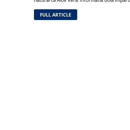
natural ca Aloe Vera. Informatia utila impar
FULL ARTICLE