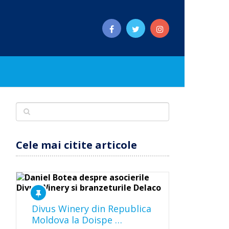
Cele mai citite articole
Divus Winery din Republica
Moldova la Doispe …