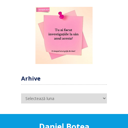
Arhive
Arhive
Daniel Botea