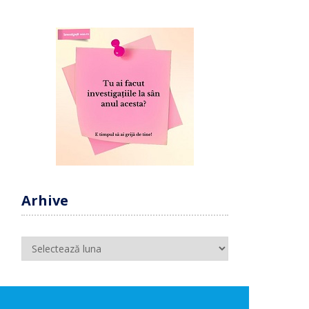
Arhive
Arhive