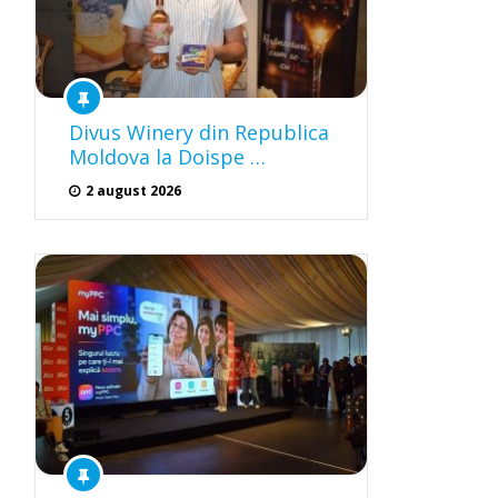
Divus Winery din Republica
Moldova la Doispe …
2 august 2026