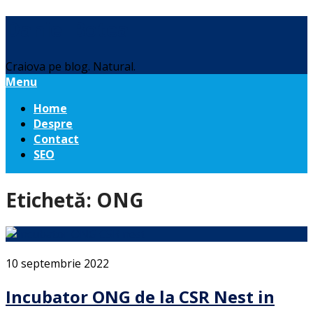
Daniel Botea
Craiova pe blog. Natural.
Menu
Home
Despre
Contact
SEO
Etichetă:
ONG
10 septembrie 2022
Incubator ONG de la CSR Nest in