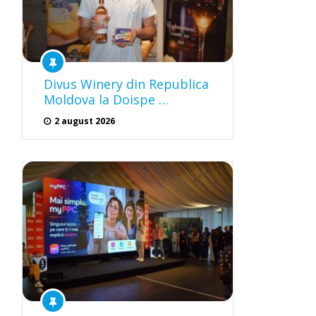
Divus Winery din Republica
Moldova la Doispe …
2 august 2026