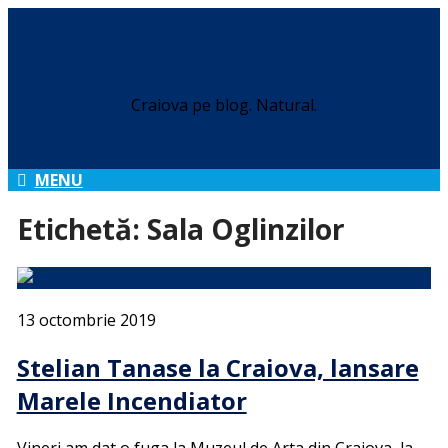
Daniel Botea
Craiova pe blog. Natural.
MENU
Etichetă:
Sala Oglinzilor
13 octombrie 2019
Stelian Tanase la Craiova, lansare
Marele Incendiator
Vineri am dat o fuga la Muzeul de Arta din Craiova, la