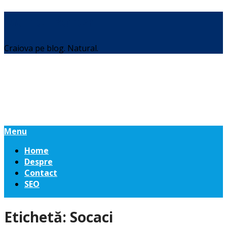
Daniel Botea
Craiova pe blog. Natural.
Menu
Home
Despre
Contact
SEO
Etichetă:
Socaci