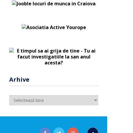
Arhive
Arhive