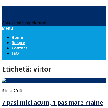
Daniel Botea
Craiova pe blog. Natural.
Menu
Home
Despre
Contact
SEO
Etichetă:
viitor
6 iulie 2010
7 pasi mici acum, 1 pas mare maine